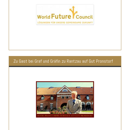
Zu Gast bei Graf und Gräfin zu Rantzau auf Gut Pronstorf