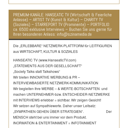
PREMIUM-KANÄLE: HANSEATIC TV (Wirtschaft & Feierliche
Anlässe) – ARTIST TV (Kunst & Kultur) – CHARITY TV
(Soziales) – STARREPORT TV (Prominente) – PORTFOLIO:
ca. 6500 exklusive Interviews – Buchen Sie uns gerne für
Ihren besonderen Anlass: info@szinamedia.de
Die „ERLEBBARE“ NETZWERK-PLATTFORM für LEITFIGUREN
aus WIRTSCHAFT, KULTUR & SOZIALES
HANSEATIC TV (www.HanseaticTV.com)
„STATEMENTS AUS DER GESELLSCHAFT“
„Society Talks statt Talkshows“
Wir bieten INNOVATIVE WERBUNG & PR –
INTERVIEWBASIERTE NETZWERK-KOMMUNIKATION
Wir begleiten Ihre WERBE – & WERTE-BOTSCHAFTEN und
machen UNTERNEHMER-bzw. ENTSCHEIDER-NETZWERKE
mit INTERVIEWS erlebbar = sichtbar. Wir zeigen Gesicht!
Wir setzen auf Sympathiewerte. Daher unser Leitsatz:
„SYMPATHIEN GEHEN ÜBER STRATEGIEN“. Der
MENSCH steht bei uns immer vor dem Produkt.
INORMATION & ENTERTAINMENT = INFOTAINMENT