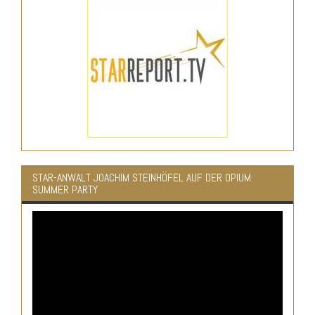
STAR-ANWALT JOACHIM STEINHÖFEL AUF DER OPIUM
SUMMER PARTY