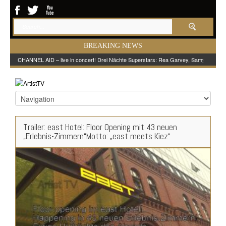
BREAKING NEWS
CHANNEL AID – live in concert! Drei Nächte Superstars: Rea Garvey, Samy Deluxe
Trailer: east Hotel: Floor Opening mit 43 neuen
„Erlebnis-Zimmern“Motto: „east meets Kiez“