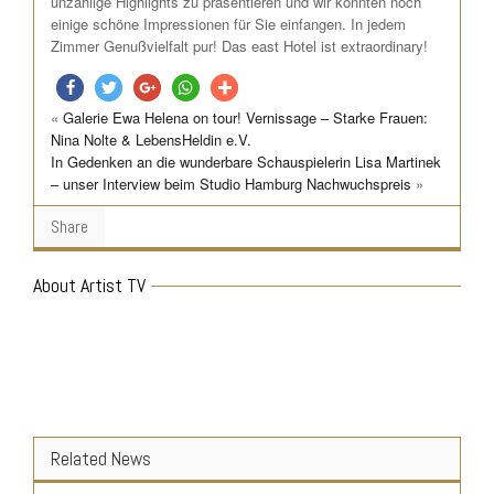
unzählige Highlights zu präsentieren und wir konnten noch
einige schöne Impressionen für Sie einfangen. In jedem
Zimmer Genußvielfalt pur! Das east Hotel ist extraordinary!
«
Galerie Ewa Helena on tour! Vernissage – Starke Frauen:
teilen
twittern
teilen
teilen
teilen
Nina Nolte & LebensHeldin e.V.
In Gedenken an die wunderbare Schauspielerin Lisa Martinek
– unser Interview beim Studio Hamburg Nachwuchspreis
»
Share
About Artist TV
Related News