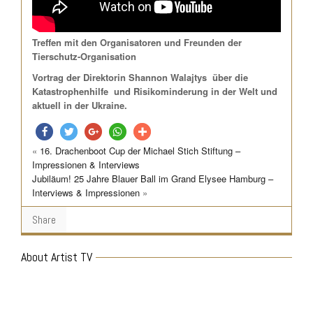
Treffen mit den Organisatoren und Freunden der
Tierschutz-Organisation
Vortrag der Direktorin Shannon Walajtys über die
Katastrophenhilfe und Risikominderung in der Welt und
aktuell in der Ukraine.
«
16. Drachenboot Cup der Michael Stich Stiftung –
teilen
twittern
teilen
teilen
teilen
Impressionen & Interviews
Jubiläum! 25 Jahre Blauer Ball im Grand Elysee Hamburg –
Interviews & Impressionen
»
Share
About Artist TV