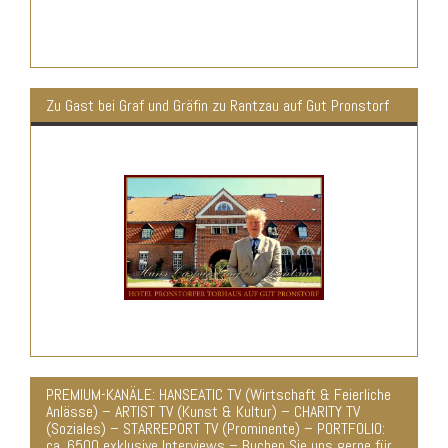
Zu Gast bei Graf und Gräfin zu Rantzau auf Gut Pronstorf
PREMIUM-KANÄLE: HANSEATIC TV (Wirtschaft & Feierliche
Anlässe) – ARTIST TV (Kunst & Kultur) – CHARITY TV
(Soziales) – STARREPORT TV (Prominente) – PORTFOLIO:
ca. 6500 exklusive Interviews – Buchen Sie uns gerne für