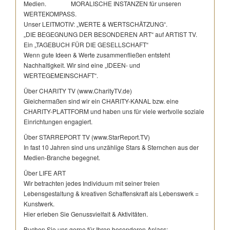
Medien. MORALISCHE INSTANZEN für unseren
WERTEKOMPASS.
Unser LEITMOTIV: „WERTE & WERTSCHÄTZUNG“.
„DIE BEGEGNUNG DER BESONDEREN ART“ auf ARTIST TV.
Ein „TAGEBUCH FÜR DIE GESELLSCHAFT“
Wenn gute Ideen & Werte zusammenfließen entsteht
Nachhaltigkeit. Wir sind eine „IDEEN- und
WERTEGEMEINSCHAFT“.
Über CHARITY TV (www.CharityTV.de)
Gleichermaßen sind wir ein CHARITY-KANAL bzw. eine
CHARITY-PLATTFORM und haben uns für viele wertvolle soziale
Einrichtungen engagiert.
Über STARREPORT TV (www.StarReport.TV)
In fast 10 Jahren sind uns unzählige Stars & Sternchen aus der
Medien-Branche begegnet.
Über LIFE ART
Wir betrachten jedes Individuum mit seiner freien
Lebensgestaltung & kreativen Schaffenskraft als Lebenswerk =
Kunstwerk.
Hier erleben Sie Genussvielfalt & Aktivitäten.
Buchen Sie uns gerne für Ihren besonderen Anlass: