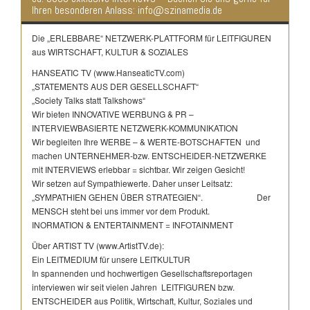
Ihren besonderen Anlass: info@szinamedia.de
Die „ERLEBBARE“ NETZWERK-PLATTFORM für LEITFIGUREN
aus WIRTSCHAFT, KULTUR & SOZIALES
HANSEATIC TV (www.HanseaticTV.com)
„STATEMENTS AUS DER GESELLSCHAFT“
„Society Talks statt Talkshows“
Wir bieten INNOVATIVE WERBUNG & PR –
INTERVIEWBASIERTE NETZWERK-KOMMUNIKATION
Wir begleiten Ihre WERBE – & WERTE-BOTSCHAFTEN und
machen UNTERNEHMER-bzw. ENTSCHEIDER-NETZWERKE
mit INTERVIEWS erlebbar = sichtbar. Wir zeigen Gesicht!
Wir setzen auf Sympathiewerte. Daher unser Leitsatz:
„SYMPATHIEN GEHEN ÜBER STRATEGIEN“. Der
MENSCH steht bei uns immer vor dem Produkt.
INORMATION & ENTERTAINMENT = INFOTAINMENT
Über ARTIST TV (www.ArtistTV.de):
Ein LEITMEDIUM für unsere LEITKULTUR
In spannenden und hochwertigen Gesellschaftsreportagen
interviewen wir seit vielen Jahren LEITFIGUREN bzw.
ENTSCHEIDER aus Politik, Wirtschaft, Kultur, Soziales und