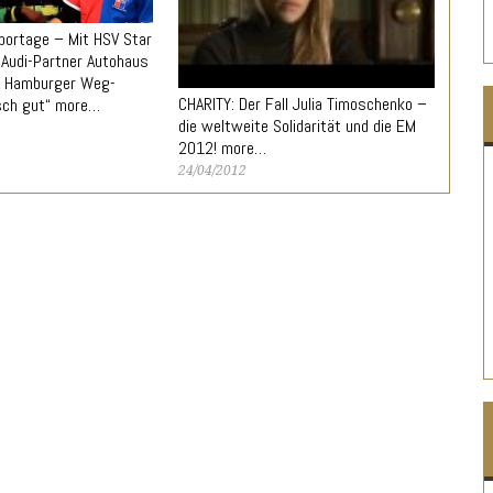
eportage – Mit HSV Star
m Audi-Partner Autohaus
s Hamburger Weg-
CHARITY: Der Fall Julia Timoschenko –
isch gut“ more…
die weltweite Solidarität und die EM
2012! more…
24/04/2012