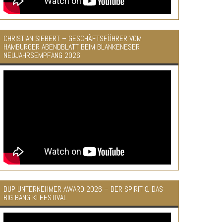
CHRISTIAN SIEBERT – GESCHÄFTSFÜHRER VOM
HAMBURGER ABENDBLATT BEIM BLANKENESER
NEUJAHRSEMPFANG 2026
DUP UNTERNEHMER AWARD 2026 – DER SPIRIT & DAS
BIG BANG KI FESTIVAL