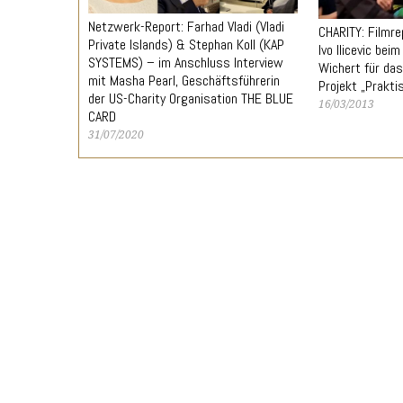
Netzwerk-Report: Farhad Vladi (Vladi
CHARITY: Filmr
Private Islands) & Stephan Koll (KAP
Ivo Ilicevic bei
SYSTEMS) – im Anschluss Interview
Wichert für da
mit Masha Pearl, Geschäftsführerin
Projekt „Prakt
der US-Charity Organisation THE BLUE
16/03/2013
CARD
31/07/2020