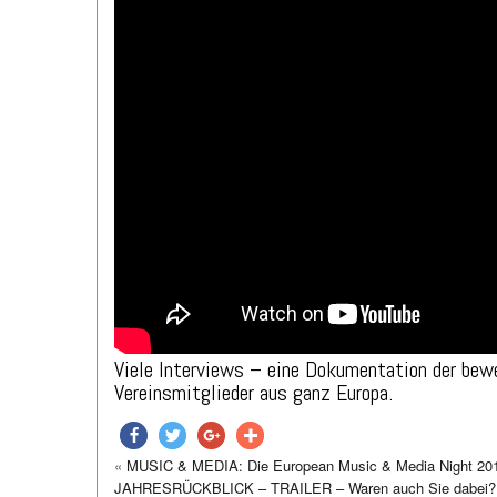
Viele Interviews – eine Dokumentation der bewe
Vereinsmitglieder aus ganz Europa.
«
MUSIC & MEDIA: Die European Music & Media Night 2
teilen
twittern
teilen
teilen
JAHRESRÜCKBLICK – TRAILER – Waren auch Sie dabei? Leitf