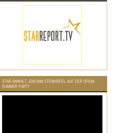
STAR-ANWALT JOACHIM STEINHÖFEL AUF DER OPIUM
SUMMER PARTY