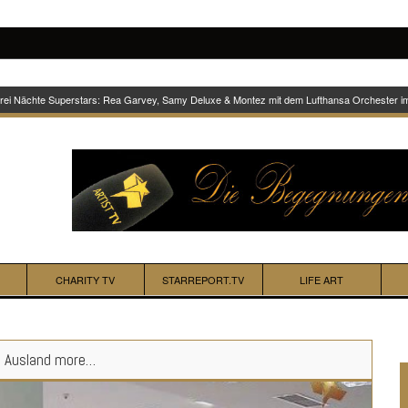
Drei Nächte Superstars: Rea Garvey, Samy Deluxe & Montez mit dem Lufthansa Orchester 
CHARITY TV
STARREPORT.TV
LIFE ART
m Ausland more…