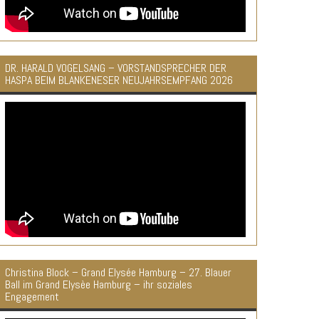
DR. HARALD VOGELSANG – VORSTANDSPRECHER DER
HASPA BEIM BLANKENESER NEUJAHRSEMPFANG 2026
Christina Block – Grand Elysée Hamburg – 27. Blauer
Ball im Grand Elysèe Hamburg – ihr soziales
Engagement