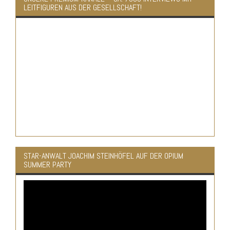
LEITFIGUREN AUS DER GESELLSCHAFT!
STAR-ANWALT JOACHIM STEINHÖFEL AUF DER OPIUM
SUMMER PARTY