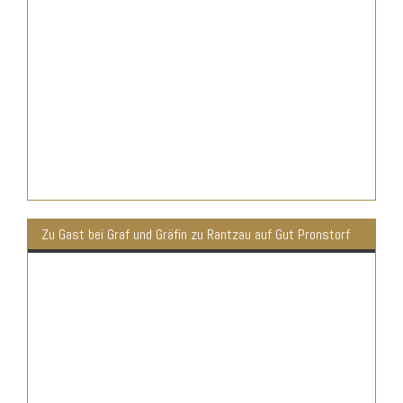
Zu Gast bei Graf und Gräfin zu Rantzau auf Gut Pronstorf