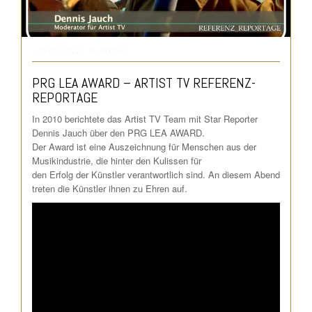
, 05/02/2012,
, in
MUSIC
PRG LEA AWARD – ARTIST TV REFERENZ-
REPORTAGE
In 2010 berichtete das Artist TV Team mit Star Reporter
Dennis Jauch über den PRG LEA AWARD.
Der Award ist eine Auszeichnung für Menschen aus der
Musikindustrie, die hinter den Kulissen für
den Erfolg der Künstler verantwortlich sind. An diesem Abend
treten die Künstler ihnen zu Ehren auf.