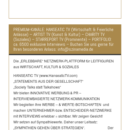
PREMIUM-KANÄLE: HANSEATIC TV (Wirtschaft & Feierliche
Anlässe) – ARTIST TV (Kunst & Kultur) – CHARITY TV
(Soziales) – STARREPORT TV (Prominente) – PORTFOLIO:
ca. 6500 exklusive Interviews – Buchen Sie uns gerne für
Ihren besonderen Anlass: info@szinamedia.de
Die „ERLEBBARE“ NETZWERK-PLATTFORM für LEITFIGUREN
aus WIRTSCHAFT, KULTUR & SOZIALES
HANSEATIC TV (www.HanseaticTV.com)
„STATEMENTS AUS DER GESELLSCHAFT“
„Society Talks statt Talkshows“
Wir bieten INNOVATIVE WERBUNG & PR –
INTERVIEWBASIERTE NETZWERK-KOMMUNIKATION
Wir begleiten Ihre WERBE – & WERTE-BOTSCHAFTEN und
machen UNTERNEHMER-bzw. ENTSCHEIDER-NETZWERKE
mit INTERVIEWS erlebbar = sichtbar. Wir zeigen Gesicht!
Wir setzen auf Sympathiewerte. Daher unser Leitsatz:
„SYMPATHIEN GEHEN ÜBER STRATEGIEN“. Der