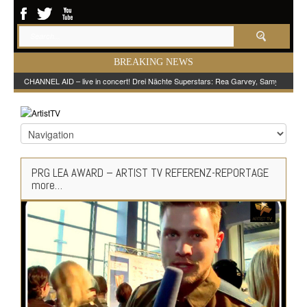
BREAKING NEWS
CHANNEL AID – live in concert! Drei Nächte Superstars: Rea Garvey, Samy Deluxe
PRG LEA AWARD – ARTIST TV REFERENZ-REPORTAGE
more…