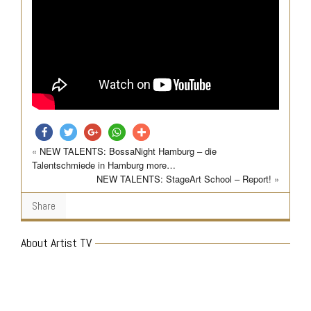
«
NEW TALENTS: BossaNight Hamburg – die
teilen
twittern
teilen
teilen
teilen
Talentschmiede in Hamburg more…
NEW TALENTS: StageArt School – Report!
»
Share
About Artist TV