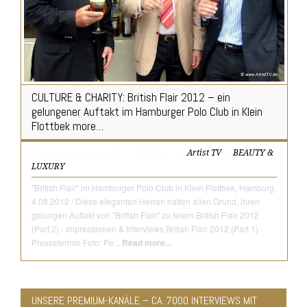
CULTURE & CHARITY: British Flair 2012 – ein
gelungener Auftakt im Hamburger Polo Club in Klein
Flottbek more…
Kommentare deaktiviert
, 01/08/2012, by
Artist TV
in
BEAUTY &
LUXURY
"British Flair" im Hamburger Polo Club in Klein Flottbek, Hamburg,
4.08.2012 / Diese eleganten Herren hatten allen Grund, ihren
gelungen Auftakt von "British Flair" zu feiern British Flair 2012
(Part 2) - Impressionen & Interviews British Flair 2012 (Part 1) -
Pressetermin Foto: Pe...
Read more...
UNSERE PREMIUM-KANÄLE – CA. 7000 INTERVIEWS MIT