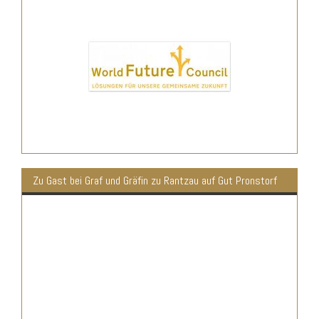
Zu Gast bei Graf und Gräfin zu Rantzau auf Gut Pronstorf