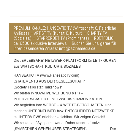
PREMIUM-KANÄLE: HANSEATIC TV (Wirtschaft & Feierliche
Anlässe) – ARTIST TV (Kunst & Kultur) – CHARITY TV
(Soziales) – STARREPORT TV (Prominente) – PORTFOLIO:
ca. 6500 exklusive Interviews – Buchen Sie uns gerne für
Ihren besonderen Anlass: info@szinamedia.de
Die „ERLEBBARE“ NETZWERK-PLATTFORM für LEITFIGUREN
aus WIRTSCHAFT, KULTUR & SOZIALES
HANSEATIC TV (www.HanseaticTV.com)
„STATEMENTS AUS DER GESELLSCHAFT“
„Society Talks statt Talkshows“
Wir bieten INNOVATIVE WERBUNG & PR –
INTERVIEWBASIERTE NETZWERK-KOMMUNIKATION
Wir begleiten Ihre WERBE – & WERTE-BOTSCHAFTEN und
machen UNTERNEHMER-bzw. ENTSCHEIDER-NETZWERKE
mit INTERVIEWS erlebbar = sichtbar. Wir zeigen Gesicht!
Wir setzen auf Sympathiewerte. Daher unser Leitsatz:
„SYMPATHIEN GEHEN ÜBER STRATEGIEN“. Der