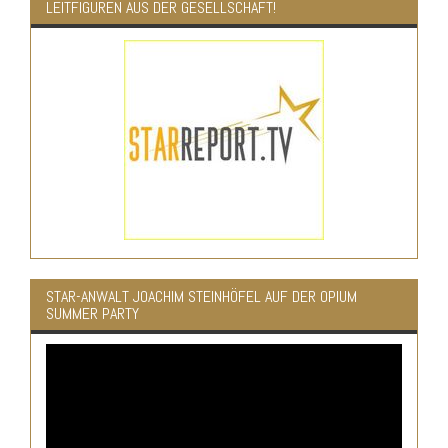
LEITFIGUREN AUS DER GESELLSCHAFT!
STAR-ANWALT JOACHIM STEINHÖFEL AUF DER OPIUM
SUMMER PARTY