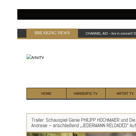
BREAKING NEWS
CHANNEL AID – live in concert! 
HOME
HANSEATIC TV
ARTIST TV
Trailer: Schauspiel-Genie PHILIPP HOCHMAIER und Di
Andreae – anschließend „JEDERMANN RELOADED“ Auf