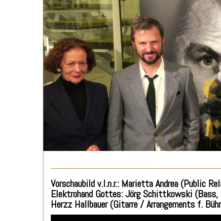
, 07/12/2018,
, in
FILM & THEATER
Vorschaubild v.l.n.r.: Marietta Andrea (Public Re
Elektrohand Gottes: Jörg Schittkowski (Bass, 
Herzz Hallbauer (Gitarre / Arrangements f. Bühn