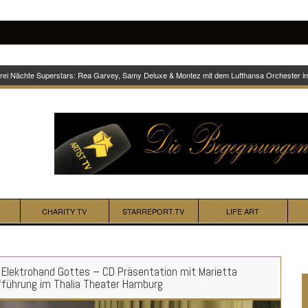
Drei Nächte Superstars: Rea Garvey, Samy Deluxe & Montez mit dem Lufthansa Orchester 
CHARITY TV
STARREPORT.TV
LIFE ART
e Elektrohand Gottes – CD Präsentation mit Marietta
führung im Thalia Theater Hamburg