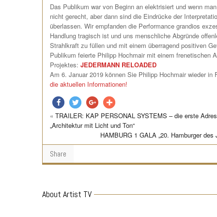
Das Publikum war von Beginn an elektrisiert und wenn man v
nicht gerecht, aber dann sind die Eindrücke der Interpretat
überlassen. Wir empfanden die Performance grandios exze
Handlung tragisch ist und uns menschliche Abgründe offenle
Strahlkraft zu füllen und mit einem überragend positiven 
Publikum feierte Philipp Hochmair mit einem frenetischen Ap
Projektes:
JEDERMANN RELOADED
Am 6. Januar 2019 können Sie Philipp Hochmair wieder in 
die aktuellen Informationen!
«
TRAILER: KAP PERSONAL SYSTEMS – die erste Adresse f
teilen
twittern
teilen
teilen
„Architektur mit Licht und Ton“
HAMBURG 1 GALA „20. Hamburger des Jahr
Share
About Artist TV