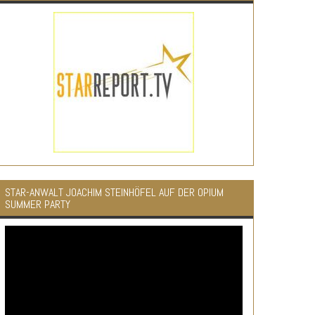
STAR-ANWALT JOACHIM STEINHÖFEL AUF DER OPIUM
SUMMER PARTY