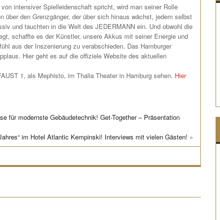
on intensiver Spielleidenschaft spricht, wird man seiner Rolle
ion über den Grenzgänger, der über sich hinaus wächst, jedem selbst
ssiv und tauchten in die Welt des JEDERMANN ein. Und obwohl die
gt, schaffte es der Künstler, unsere Akkus mit seiner Energie und
Gefühl aus der Inszenierung zu verabschieden. Das Hamburger
plaus. Hier geht es auf die offiziele Website des aktuellen
FAUST 1, als Mephisto, im Thalia Theater in Hamburg sehen.
Hier
ür modernste Gebäudetechnik! Get-Together – Präsentation
es“ im Hotel Atlantic Kempinski! Interviews mit vielen Gästen!
»