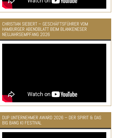
CHRISTIAN SIEBERT – GESCHÄFTSFÜHRER VOM
HAMBURGER ABENDBLATT BEIM BLANKENESER
NEUJAHRSEMPFANG 2026
DUP UNTERNEHMER AWARD 2026 – DER SPIRIT & DAS
BIG BANG KI FESTIVAL