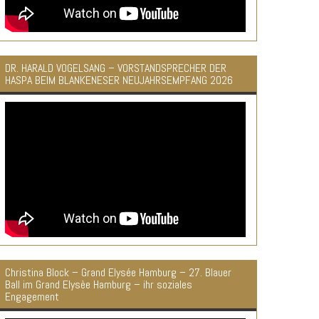
DR. HARALD VOGELSANG – VORSTANDSPRECHER DER
HASPA BEIM BLANKENESER NEUJAHRSEMPFANG 2026
Christina Block – Grand Elysée Hamburg – 27. Blauer
Ball im Grand Elysèe Hamburg – ihr soziales
Engagement