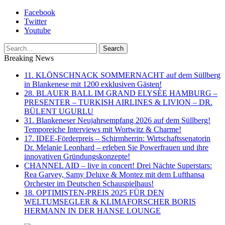
Facebook
Twitter
Youtube
Breaking News
11. KLÖNSCHNACK SOMMERNACHT auf dem Süllberg
in Blankenese mit 1200 exklusiven Gästen!
28. BLAUER BALL IM GRAND ELYSÈE HAMBURG –
PRESENTER – TURKISH AIRLINES & LIVION – DR.
BÜLENT UGURLU
31. Blankeneser Neujahrsempfang 2026 auf dem Süllberg!
Temporeiche Interviews mit Wortwitz & Charme!
17. IDEE-Förderpreis – Schirmherrin: Wirtschaftssenatorin
Dr. Melanie Leonhard – erleben Sie Powerfrauen und ihre
innovativen Gründungskonzepte!
CHANNEL AID – live in concert! Drei Nächte Superstars:
Rea Garvey, Samy Deluxe & Montez mit dem Lufthansa
Orchester im Deutschen Schauspielhaus!
18. OPTIMISTEN-PREIS 2025 FÜR DEN
WELTUMSEGLER & KLIMAFORSCHER BORIS
HERMANN IN DER HANSE LOUNGE